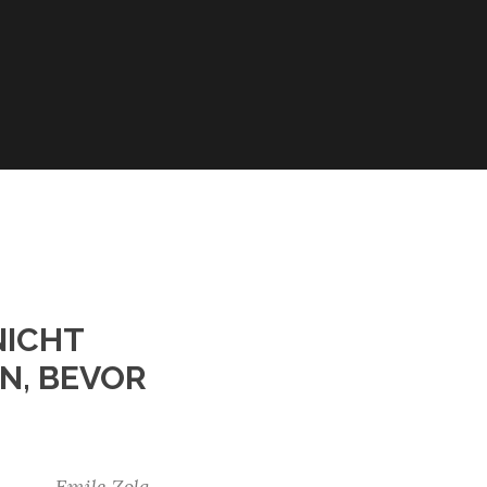
NICHT
N, BEVOR
Emile Zola